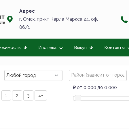
Адрес
г. Омск, пр-кт Карла Маркса 24, оф.
86/1
ижимость
Ипотека
Выкуп
Контакты
₽
от 0 000 до 0 000
1
2
3
4+