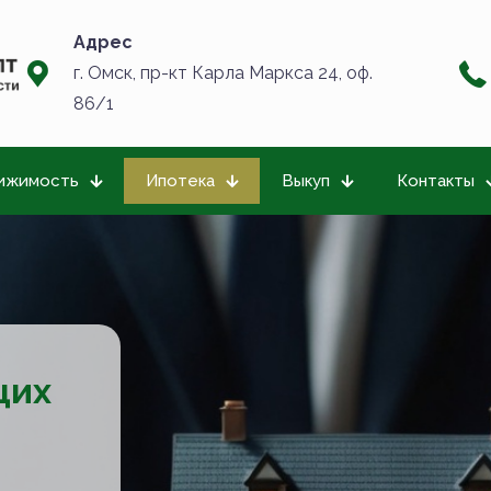
Адрес
г. Омск, пр-кт Карла Маркса 24, оф.
86/1
ижимость
Ипотека
Выкуп
Контакты
щих