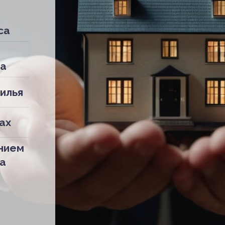
са
да
илья
ах
нием
а