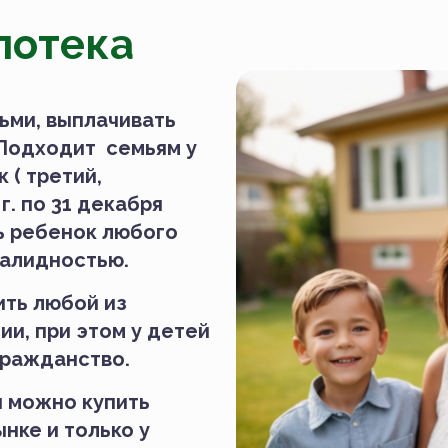
потека
ьми, выплачивать
 Подходит семьям у
 ( третий,
 г. по 31 декабря
ть ребенок любого
валидностью.
ть любой из
и, при этом у детей
гражданство.
 можно купить
нке и только у