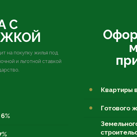
А С
Офор
РЖКОЙ
м
ит на покупку жилья под
пр
очной и льготной ставкой
дарство.
Квартиры 
Готового ж
 6%
Земельног
строитель
 7%